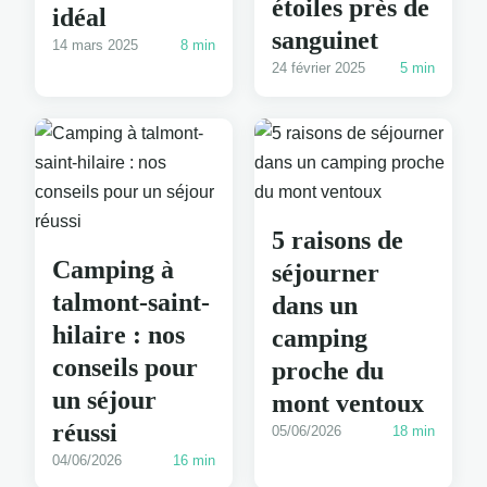
étoiles près de
idéal
sanguinet
14 mars 2025
8 min
24 février 2025
5 min
5 raisons de
Camping à
séjourner
talmont-saint-
dans un
hilaire : nos
camping
conseils pour
proche du
un séjour
mont ventoux
réussi
05/06/2026
18 min
04/06/2026
16 min